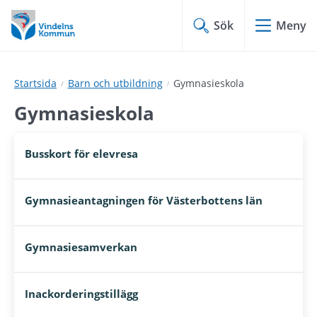
Hoppa
Hoppa
till
till
Sök
Meny
innehåll
undermeny
Startsida
Barn och utbildning
Gymnasieskola
Gymnasieskola
Busskort för elevresa
Gymnasieantagningen för Västerbottens län
Gymnasiesamverkan
Inackorderingstillägg