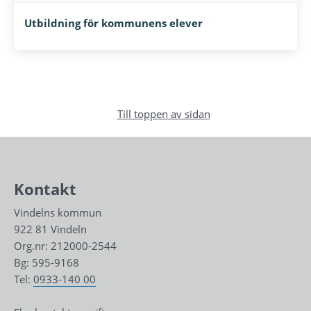
Utbildning för kommunens elever
Till toppen av sidan
Kontakt
Vindelns kommun
922 81 Vindeln
Org.nr: 212000-2544
Bg: 595-9168
Tel: 
0933-140 00