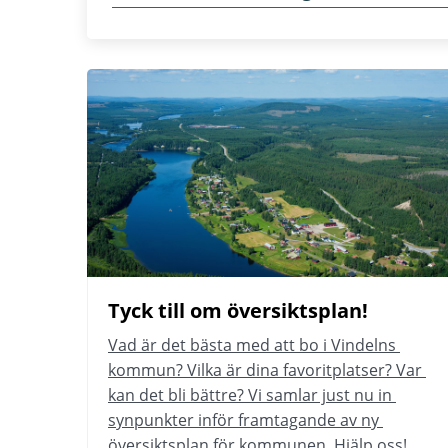
Tyck till om översiktsplan!
Vad är det bästa med att bo i Vindelns 
kommun? Vilka är dina favoritplatser? Var 
kan det bli bättre? Vi samlar just nu in 
synpunkter inför framtagande av ny 
översiktsplan för kommunen. Hjälp oss!