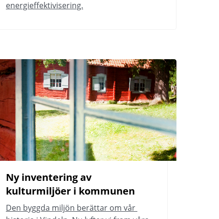
energieffektivisering.
Ny inventering av 
kulturmiljöer i kommunen
Den byggda miljön berättar om vår 