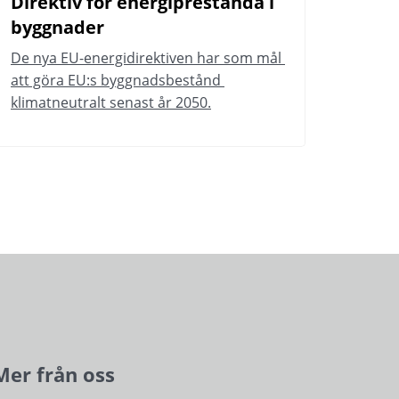
Direktiv för energiprestanda i 
byggnader
De nya EU-energidirektiven har som mål 
att göra EU:s byggnadsbestånd 
klimatneutralt senast år 2050.
Mer från oss