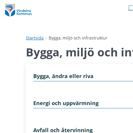
Hoppa
Hoppa
till
till
innehåll
undermeny
Startsida
Bygga, miljö och infrastruktur
Bygga, miljö och i
Bygga, ändra eller riva
Energi och uppvärmning
Avfall och återvinning