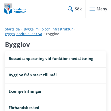
Hoppa
Hoppa
till
till
Sök
Meny
innehåll
undermeny
Startsida
Bygga, miljö och infrastruktur
Bygga, ändra eller riva
Bygglov
Bygglov
Bostadsanpassning vid funktionsnedsättning
Bygglov från start till mål
Exempelritningar
Förhandsbesked