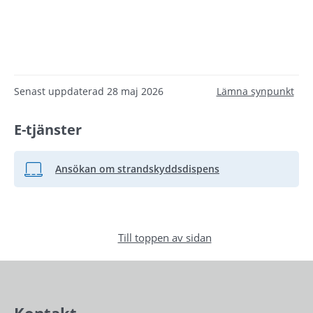
Senast uppdaterad
28 maj 2026
Lämna synpunkt
E-tjänster
Ansökan om strandskyddsdispens
Länk till annan webbplats, öppnas i nytt fönster.
Till toppen av sidan
Kontakt