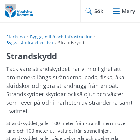
Hoppa
Hoppa
till
till
Sök
Meny
innehåll
undermeny
Startsida
Bygga, miljö och infrastruktur
Bygga, ändra eller riva
Strandskydd
Strandskydd
Tack vare strandskyddet har vi möjlighet att 
promenera längs stränderna, bada, fiska, åka 
skridskor och göra strandhugg från en båt. 
Strandskyddet skyddar också djur och växter 
som lever på och i närheten av stränderna samt 
i vattnet.
Strandskyddet gäller 100 meter från strandlinjen in över 
land och 100 meter ut i vattnet från strandlinjen. 
Strandskyddet gäller både bebyggda och obebyggda 