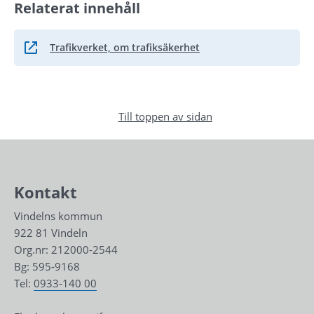
Relaterat innehåll
Trafikverket, om trafiksäkerhet
Länk till annan webbplats.
Till toppen av sidan
Kontakt
Vindelns kommun
922 81 Vindeln
Org.nr: 212000-2544
Bg: 595-9168
Tel: 
0933-140 00