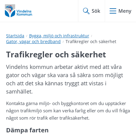
Hoppa
Hoppa
till
till
Sök
Meny
innehåll
undermeny
Startsida
Bygga, miljö och infrastruktur
Gator, vägar och bredband
Trafikregler och säkerhet
Trafikregler och säkerhet
Vindelns kommun arbetar aktivt med att våra 
gator och vägar ska vara så säkra som möjligt 
och att det ska kännas tryggt att vistas i 
samhället.
Kontakta gärna miljö- och byggkontoret om du upptäcker 
någon trafikmiljö som kan verka farlig eller om du vill fråga 
något som rör trafik eller trafiksäkerhet.
Dämpa farten