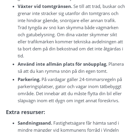
Växter vid tomtgränsen.
 Se till att träd, buskar och 
grenar inte sträcker sig utanför din tomtgräns och 
inte hindrar gående, snöröjare eller annan trafik. 
Träd tyngda av snö kan skymma både vägmärken 
och gatubelysning. Om dina växter skymmer sikt 
eller trafikmärken kommer tekniska avdelningen att 
ta bort dem på din bekostnad om det inte åtgärdas i 
tid.
Använd inte allmän plats för snöupplag.
 Planera 
så att du kan rymma snön på din egen tomt.
Parkering.
 På vardagar gäller 24-timmarsregeln på 
parkeringsplatser, gator och vägar inom tätbebyggt 
område. Det innebär att du måste flytta din bil eller 
släpvägn inom ett dygn om inget annat föreskrivs.
Extra resurser:
Sandningssand.
 Fastighetsägare får hämta sand i 
mindre mängder vid kommunens förråd i Vindeln 