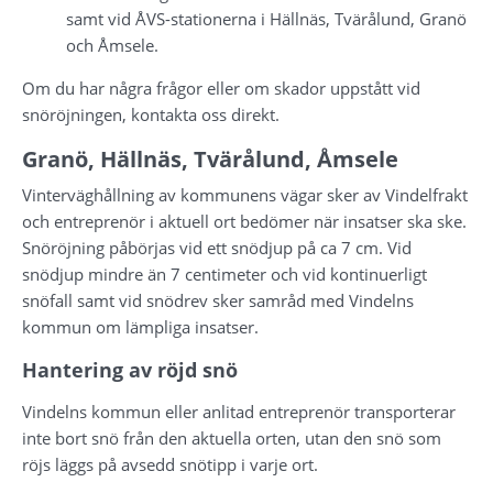
samt vid ÅVS-stationerna i Hällnäs, Tvärålund, Granö 
och Åmsele.
Om du har några frågor eller om skador uppstått vid 
snöröjningen, kontakta oss direkt.
Granö, Hällnäs, Tvärålund, Åmsele
Vinterväghållning av kommunens vägar sker av Vindelfrakt 
och entreprenör i aktuell ort bedömer när insatser ska ske. 
Snöröjning påbörjas vid ett snödjup på ca 7 cm. Vid 
snödjup mindre än 7 centimeter och vid kontinuerligt 
snöfall samt vid snödrev sker samråd med Vindelns 
kommun om lämpliga insatser.
Hantering av röjd snö
Vindelns kommun eller anlitad entreprenör transporterar 
inte bort snö från den aktuella orten, utan den snö som 
röjs läggs på avsedd snötipp i varje ort.