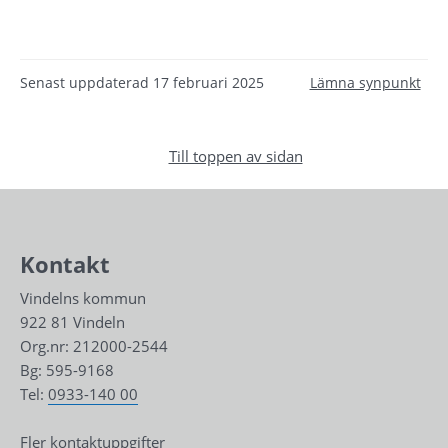
Senast uppdaterad
17 februari 2025
Lämna synpunkt
Till toppen av sidan
Kontakt
Vindelns kommun
922 81 Vindeln
Org.nr: 212000-2544
Bg: 595-9168
Tel: 
0933-140 00
Fler kontaktuppgifter