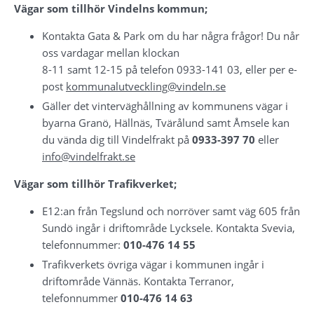
Vägar som tillhör Vindelns kommun;
Kontakta Gata & Park om du har några frågor! Du når 
oss vardagar mellan klockan 
8-11 samt 12-15 på telefon 0933-141 03, eller per e-
post 
kommunalutveckling@vindeln.se
Gäller det vinterväghållning av kommunens vägar i 
byarna Granö, Hällnäs, Tvärålund samt Åmsele kan 
du vända dig till Vindelfrakt på 
0933-397 70
 eller 
info@vindelfrakt.se
Vägar som tillhör Trafikverket;
E12:an från Tegslund och norröver samt väg 605 från 
Sundö ingår i driftområde Lycksele. Kontakta Svevia, 
telefonnummer: 
010-476 14 55
Trafikverkets övriga vägar i kommunen ingår i 
driftområde Vännäs. Kontakta Terranor, 
telefonnummer 
010-476 14 63