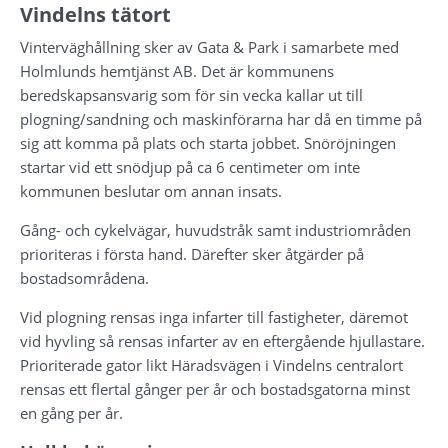
Vindelns tätort
Vinterväghållning sker av Gata & Park i samarbete med 
Holmlunds hemtjänst AB. Det är kommunens 
beredskapsansvarig som för sin vecka kallar ut till 
plogning/sandning och maskinförarna har då en timme på 
sig att komma på plats och starta jobbet. Snöröjningen 
startar vid ett snödjup på ca 6 centimeter om inte 
kommunen beslutar om annan insats.
Gång- och cykelvägar, huvudstråk samt industriområden 
prioriteras i första hand. Därefter sker åtgärder på 
bostadsområdena.
Vid plogning rensas inga infarter till fastigheter, däremot 
vid hyvling så rensas infarter av en eftergående hjullastare. 
Prioriterade gator likt Häradsvägen i Vindelns centralort 
rensas ett flertal gånger per år och bostadsgatorna minst 
en gång per år.