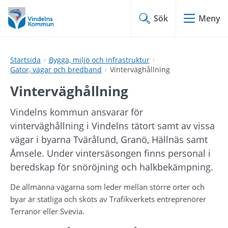
Hoppa
Hoppa
till
till
Sök
Meny
innehåll
undermeny
Startsida
Bygga, miljö och infrastruktur
Gator, vägar och bredband
Vinterväghållning
Vinterväghållning
Vindelns kommun ansvarar för 
vinterväghållning i Vindelns tätort samt av vissa 
vägar i byarna Tvärålund, Granö, Hällnäs samt 
Åmsele. Under vintersäsongen finns personal i 
beredskap för snöröjning och halkbekämpning.
De allmänna vägarna som leder mellan större orter och 
byar är statliga och sköts av Trafikverkets entreprenörer 
Terranor eller Svevia.