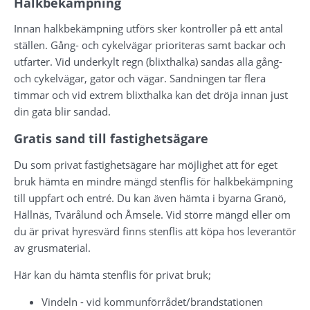
Halkbekämpning
Innan halkbekämpning utförs sker kontroller på ett antal 
ställen. Gång- och cykelvägar prioriteras samt backar och 
utfarter. Vid underkylt regn (blixthalka) sandas alla gång- 
och cykelvägar, gator och vägar. Sandningen tar flera 
timmar och vid extrem blixthalka kan det dröja innan just 
din gata blir sandad.
Gratis sand till fastighetsägare
Du som privat fastighetsägare har möjlighet att för eget 
bruk hämta en mindre mängd stenflis för halkbekämpning 
till uppfart och entré. Du kan även hämta i byarna Granö, 
Hällnäs, Tvärålund och Åmsele. Vid större mängd eller om 
du är privat hyresvärd finns stenflis att köpa hos leverantör 
av grusmaterial.
Här kan du hämta stenflis för privat bruk;
Vindeln - vid kommunförrådet/brandstationen