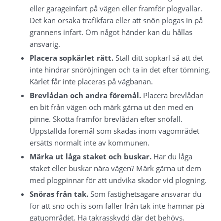
eller garageinfart på vägen eller framför plogvallar. 
Det kan orsaka trafikfara eller att snön plogas in på 
grannens infart. Om något händer kan du hållas 
ansvarig.
Placera sopkärlet rätt.
 Ställ ditt sopkärl så att det 
inte hindrar snöröjningen och ta in det efter tömning. 
Kärlet får inte placeras på vägbanan.
Brevlådan och andra föremål.
 Placera brevlådan 
en bit från vägen och märk gärna ut den med en 
pinne. Skotta framför brevlådan efter snöfall. 
Uppställda föremål som skadas inom vägområdet 
ersätts normalt inte av kommunen.
Märka ut låga staket och buskar.
 Har du låga 
staket eller buskar nära vägen? Märk gärna ut dem 
med plogpinnar för att undvika skador vid plogning.
Snöras från tak.
 Som fastighetsägare ansvarar du 
för att snö och is som faller från tak inte hamnar på 
gatuområdet. Ha takrasskydd där det behövs.