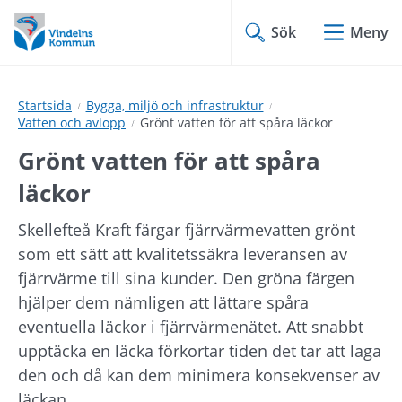
Hoppa
Hoppa
till
till
Sök
Meny
innehåll
undermeny
Startsida
Bygga, miljö och infrastruktur
Vatten och avlopp
Grönt vatten för att spåra läckor
Grönt vatten för att spåra 
läckor
Skellefteå Kraft färgar fjärrvärmevatten grönt 
som ett sätt att kvalitetssäkra leveransen av 
fjärrvärme till sina kunder. Den gröna färgen 
hjälper dem nämligen att lättare spåra 
eventuella läckor i fjärrvärmenätet. Att snabbt 
upptäcka en läcka förkortar tiden det tar att laga 
den och då kan dem minimera konsekvenser av 
läckan.