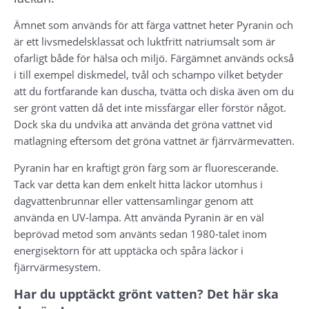
Ämnet som används för att färga vattnet heter Pyranin och 
är ett livsmedelsklassat och luktfritt natriumsalt som är 
ofarligt både för hälsa och miljö. Färgämnet används också 
i till exempel diskmedel, tvål och schampo vilket betyder 
att du fortfarande kan duscha, tvätta och diska även om du 
ser grönt vatten då det inte missfärgar eller förstör något. 
Dock ska du undvika att använda det gröna vattnet vid 
matlagning eftersom det gröna vattnet är fjärrvärmevatten.
Pyranin har en kraftigt grön färg som är fluorescerande. 
Tack var detta kan dem enkelt hitta läckor utomhus i 
dagvattenbrunnar eller vattensamlingar genom att 
använda en UV-lampa. Att använda Pyranin är en väl 
beprövad metod som använts sedan 1980-talet inom 
energisektorn för att upptäcka och spåra läckor i 
fjärrvärmesystem.
Har du upptäckt grönt vatten? Det här ska 