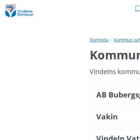
Hoppa
Hoppa
till
till
innehåll
undermeny
Startsida
Kommun och 
Kommuna
Vindelns kommun
AB Bubergs
Vakin
Vindeln Vat