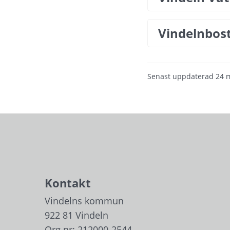
Vindelnbos
Senast uppdaterad
24 
Kontakt
Vindelns kommun
922 81 Vindeln
Org.nr: 212000-2544