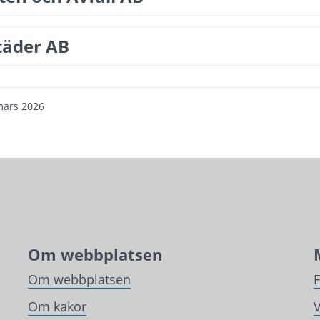
täder AB
mars 2026
Om webbplatsen
Om webbplatsen
Om kakor
V