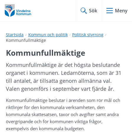
Hoppa
Hoppa
till
till
Sök
Meny
innehåll
undermeny
Startsida
Kommun och politik
Politisk styrning
Kommunfullmäktige
Kommunfullmäktige
Kommunfullmäktige är det högsta beslutande 
organet i kommunen. Ledamöterna, som är 31 
till antalet, är tillsatta genom allmänna val. 
Valen genomförs i september vart fjärde år.
Kommunfullmäktige beslutar i ärenden som rör mål och 
riktlinjer för den kommunala verksamheten, den 
kommunala skattesatsen, taxor och avgifter samt andra 
övergripande och för kommunen viktiga frågor, 
exempelvis den kommunala budgeten.