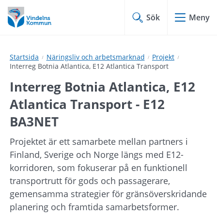
Hoppa
Hoppa
till
till
Sök
Meny
innehåll
undermeny
Startsida
Näringsliv och arbetsmarknad
Projekt
Interreg Botnia Atlantica, E12 Atlantica Transport
Interreg Botnia Atlantica, E12 
Atlantica Transport - E12 
BA3NET
Projektet är ett samarbete mellan partners i 
Finland, Sverige och Norge längs med E12-
korridoren, som fokuserar på en funktionell 
transportrutt för gods och passagerare, 
gemensamma strategier för gränsöverskridande 
planering och framtida samarbetsformer.