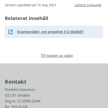
Senast uppdaterad
15 maj 2021
Lämna synpunkt
Relaterat innehåll
Kvarkenrådet, om projektet E12 BA3NET
Länk till annan webbplats.
Till toppen av sidan
Kontakt
Vindelns kommun
922 81 Vindeln
Org.nr: 212000-2544
Bg: 595-9168