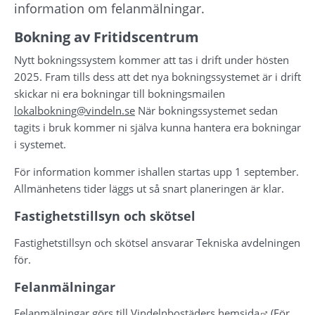
information om felanmälningar.
Bokning av Fritidscentrum
Nytt bokningssystem kommer att tas i drift under hösten 
2025. Fram tills dess att det nya bokningssystemet är i drift 
skickar ni era bokningar till bokningsmailen 
lokalbokning@vindeln.se
 När bokningssystemet sedan 
tagits i bruk kommer ni själva kunna hantera era bokningar 
i systemet.
För information kommer ishallen startas upp 1 september. 
Allmänhetens tider läggs ut så snart planeringen är klar.
Fastighetstillsyn och skötsel
Fastighetstillsyn och skötsel ansvarar Tekniska avdelningen 
för.
Felanmälningar
Länk till
Felanmälningar görs till 
Vindelnbostäders hemsida
 (För 