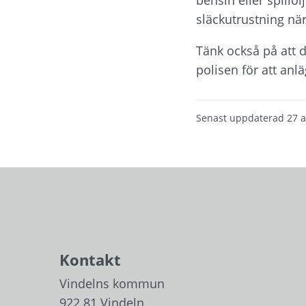
släckutrustning nära
Tänk också på att de
polisen för att anl
Senast uppdaterad
27 a
Kontakt
Vindelns kommun
922 81 Vindeln