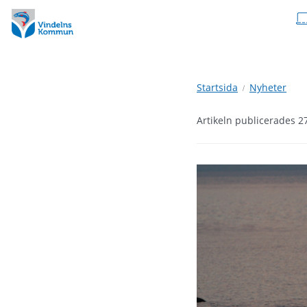
Hoppa
Hoppa
till
till
innehåll
undermeny
Startsida
Nyheter
Artikeln publicerades 2