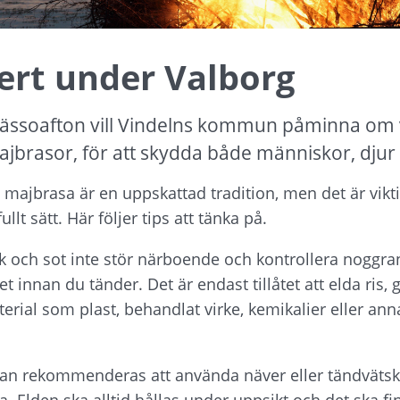
ert under Valborg
ässoafton vill Vindelns kommun påminna om v
ajbrasor, för att skydda både människor, djur 
 majbrasa är en uppskattad tradition, men det är viktigt
llt sätt. Här följer tips att tänka på.
ök och sot inte stör närboende och kontrollera noggran
set innan du tänder. Det är endast tillåtet att elda ris, 
rial som plast, behandlat virke, kemikalier eller annat 
an rekommenderas att använda näver eller tändvätska
ja. Elden ska alltid hållas under uppsikt och det ska fi