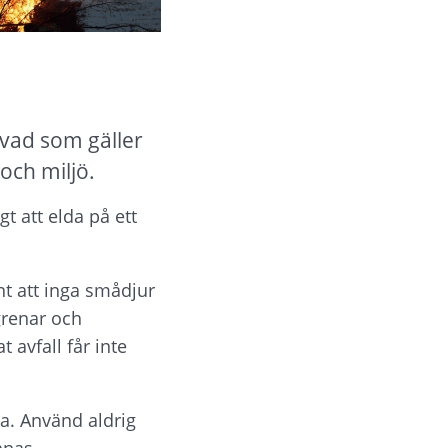
ad som gäller 
och miljö.
 att elda på ett 
t att inga smådjur 
grenar och 
avfall får inte 
. Använd aldrig 
nnas 