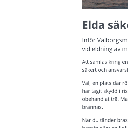
Elda säk
Inför Valborgsm
vid eldning av m
Att samlas kring en
säkert och ansvarsfu
Välj en plats där r
har tagit skydd i ri
obehandlat trä. Mate
brännas.
När du tänder bras
bensin eller spillol