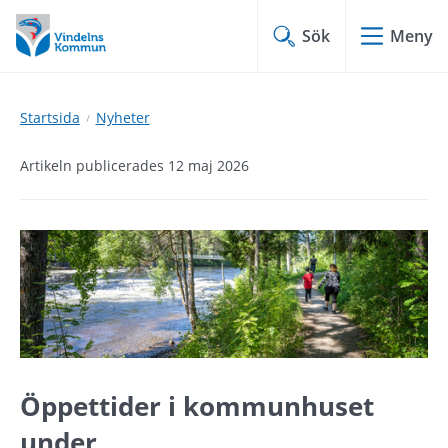
Hoppa
Hoppa
till
till
Sök
Meny
innehåll
undermeny
Startsida
Nyheter
Artikeln publicerades 12 maj 2026
Öppettider i k
ommunhuset 
under 