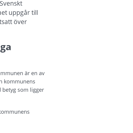
 Svenskt 
 uppgår till 
satt över 
ga 
kommunen är en av 
Även kommunens 
 betyg som ligger 
r kommunens 