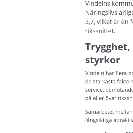
Vindelns kommun f
Näringslivs årl
3,7, vilket är en
rikssnittet.
Trygghet, 
styrkor
Vindeln har flera 
de starkaste faktor
service, bemötande
på eller över rikssni
Samarbetet mellan s
långsiktiga attraktiv