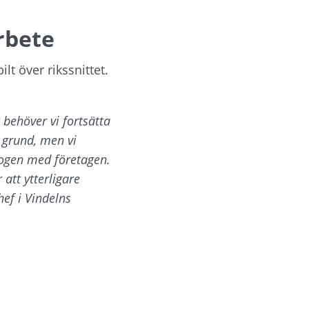
rbete
lt över rikssnittet. 
t behöver vi fortsätta 
 grund, men vi 
ogen med företagen. 
tt ytterligare 
f i Vindelns 