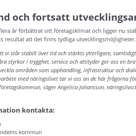
nd och fortsatt utvecklingsa
era år förbättrat sitt företagsklimat och ligger nu stabi
s resultat att det finns tydliga utvecklingsmöjligheter.
tt vi står stabilt över tid och stärkts ytterligare, samtidig
ra styrkor i trygghet, service och attityder ger oss en bra
tveckla områden som upphandling, infrastruktur och dial
bete med näringslivet tar vi oss an de här frågorna för a
företagskommun, säger Angelica Johansson, näringslivsche
mation kontakta:
n
 Vindelns kommun