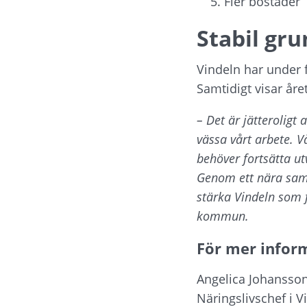
Fler bostäder
Stabil gru
Vindeln har under fl
Samtidigt visar året
– Det är jätteroligt a
vässa vårt arbete. Vå
behöver fortsätta u
Genom ett nära samar
stärka Vindeln som 
kommun.
För mer infor
Angelica Johansso
Näringslivschef i