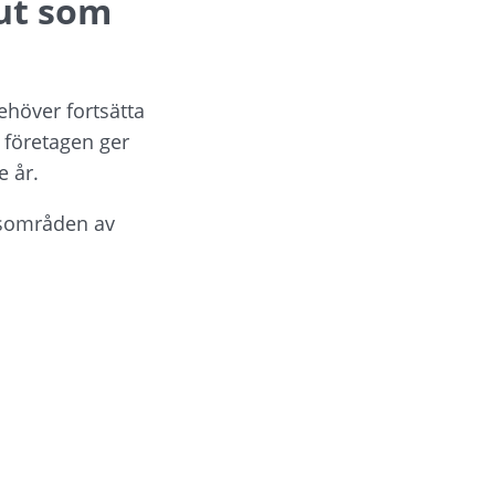
ut som 
över fortsätta 
företagen ger 
e år.
gsområden av 