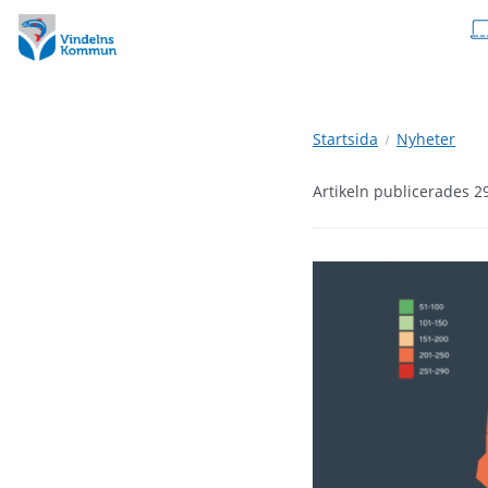
Hoppa
Hoppa
till
till
innehåll
undermeny
Startsida
Nyheter
Artikeln publicerades 2