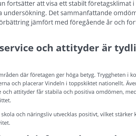
ortsätter att visa ett stabilt företagsklimat i
iga undersökning. Det sammanfattande omdömet
 förbättring jämfört med föregående år och fort
service och attityder är tydli
områden där företagen ger höga betyg. Tryggheten i 
erna och placerar Vindeln i toppskiktet nationellt. 
 och attityder får stabila och positiva omdömen, med
ttet.
kola och näringsliv utvecklas positivt, vilket stärke
itet.