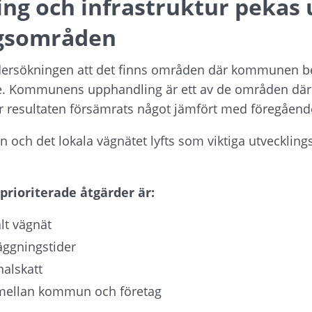
ng och infrastruktur pekas 
ngsområden
dersökningen att det finns områden där kommunen beh
ete. Kommunens upphandling är ett av de områden där 
är resultaten försämrats något jämfört med föregåend
n och det lokala vägnätet lyfts som viktiga utvecklin
prioriterade åtgärder är:
alt vägnät
äggningstider
alskatt
 mellan kommun och företag