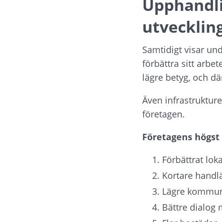
Upphandli
utveckli
Samtidigt visar un
förbättra sitt arb
lägre betyg, och d
Även infrastrukture
företagen.
Företagens högst 
Förbättrat lok
Kortare handl
Lägre kommun
Bättre dialog