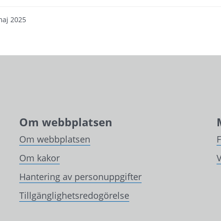
maj 2025
Om webbplatsen
Om webbplatsen
Om kakor
V
Hantering av personuppgifter
Tillgänglighetsredogörelse