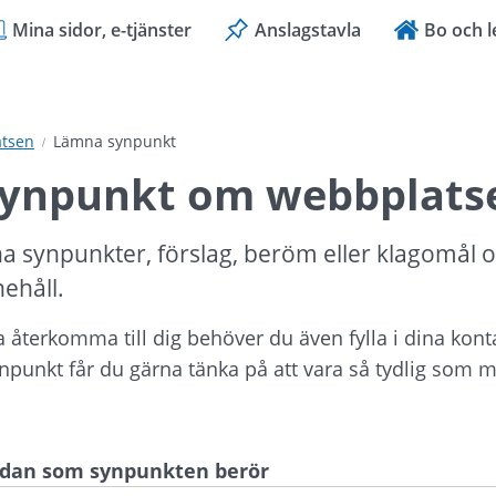
Mina sidor, e-tjänster
Anslagstavla
Bo och l
tsen
Lämna synpunkt
ynpunkt om webbplats
a synpunkter, förslag, beröm eller klagomål 
nehåll.
ka återkomma till dig behöver du även fylla i dina kont
ynpunkt får du gärna tänka på att vara så tydlig som mö
sidan som synpunkten berör