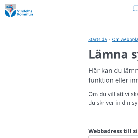
Hoppa
Hoppa
till
till
innehåll
undermeny
Startsida
Om webbpla
Lämna s
Här kan du lämn
funktion eller in
Om du vill att vi s
du skriver in din s
Webbadress till 