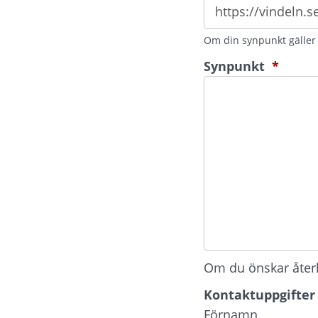
Om din synpunkt gäller e
(oblig
Synpunkt
*
Om du önskar återko
Kontaktuppgifter
Kontaktuppgifter
Förnamn