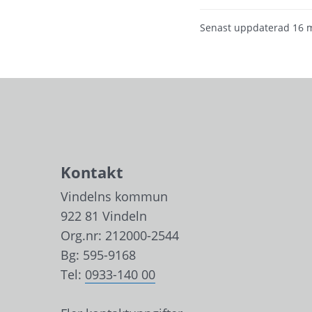
Senast uppdaterad
16 
Kontakt
Vindelns kommun
922 81 Vindeln
Org.nr: 212000-2544
Bg: 595-9168
Tel: 
0933-140 00