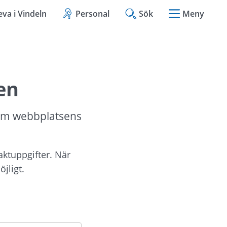
eva i Vindeln
Personal
Sök
Meny
en
om webbplatsens 
aktuppgifter. När 
jligt.