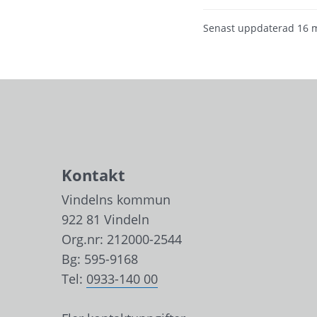
Senast uppdaterad
16 
Kontakt
Vindelns kommun
922 81 Vindeln
Org.nr: 212000-2544
Bg: 595-9168
Tel: 
0933-140 00