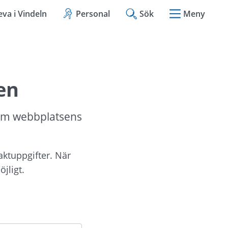
eva i Vindeln
Personal
Sök
Meny
en
om webbplatsens 
aktuppgifter. När 
jligt.