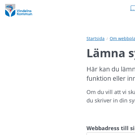
Hoppa
Hoppa
till
till
innehåll
undermeny
Startsida
Om webbpla
Lämna s
Här kan du lämn
funktion eller in
Om du vill att vi s
du skriver in din s
Webbadress till 