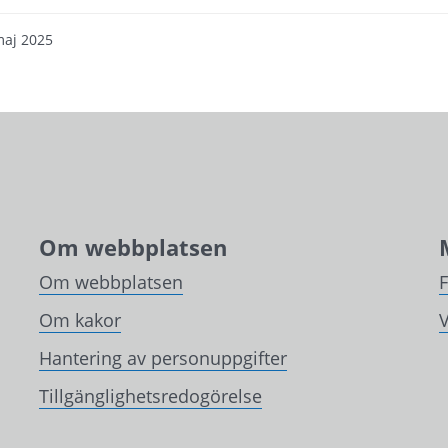
maj 2025
Om webbplatsen
Om webbplatsen
Om kakor
V
Hantering av personuppgifter
Tillgänglighetsredogörelse