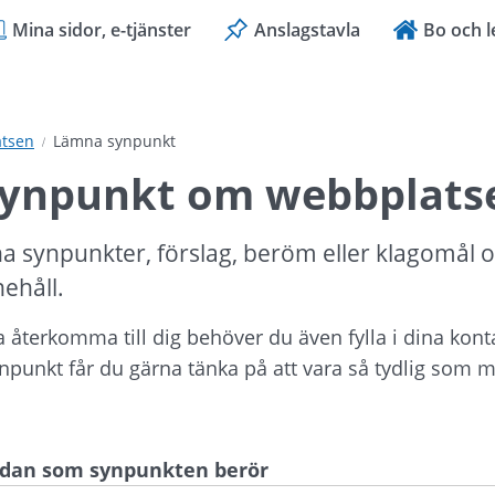
Mina sidor, e-tjänster
Anslagstavla
Bo och l
tsen
Lämna synpunkt
ynpunkt om webbplats
a synpunkter, förslag, beröm eller klagomål 
nehåll.
ka återkomma till dig behöver du även fylla i dina kont
ynpunkt får du gärna tänka på att vara så tydlig som mö
sidan som synpunkten berör