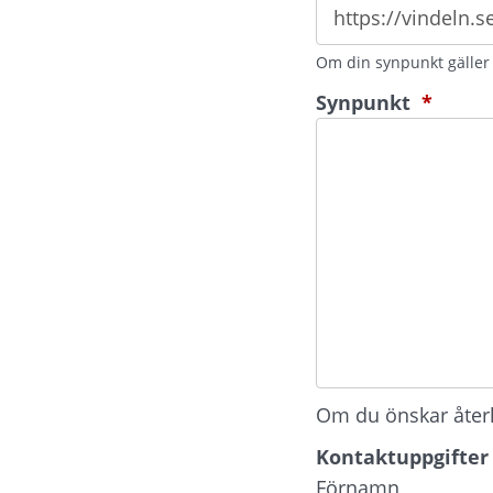
Om din synpunkt gäller e
(oblig
Synpunkt
*
Om du önskar återko
Kontaktuppgifter
Kontaktuppgifter
Förnamn