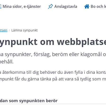
Mina sidor, e-tjänster
Anslagstavla
Bo och l
tsen
Lämna synpunkt
ynpunkt om webbplats
a synpunkter, förslag, beröm eller klagomål 
nehåll.
ka återkomma till dig behöver du även fylla i dina kont
ynpunkt får du gärna tänka på att vara så tydlig som mö
sidan som synpunkten berör