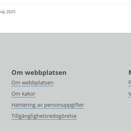
maj 2025
Om webbplatsen
Om webbplatsen
Om kakor
V
Hantering av personuppgifter
Tillgänglighetsredogörelse