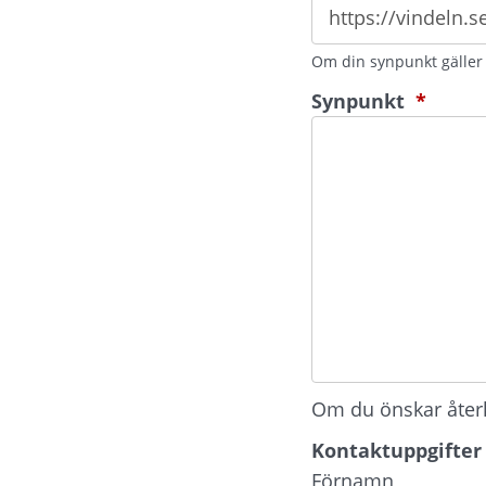
Om din synpunkt gäller e
(oblig
Synpunkt
*
Om du önskar återko
Kontaktuppgifter
Kontaktuppgifter
Förnamn