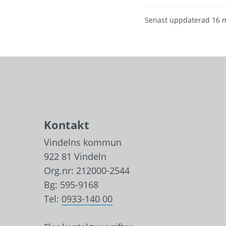
Senast uppdaterad
16 
Kontakt
Vindelns kommun
922 81 Vindeln
Org.nr: 212000-2544
Bg: 595-9168
Tel: 
0933-140 00