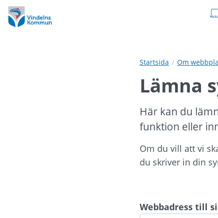
Hoppa
Hoppa
till
till
innehåll
undermeny
Startsida
Om webbpla
Lämna s
Här kan du lämn
funktion eller in
Om du vill att vi s
du skriver in din s
Webbadress till 