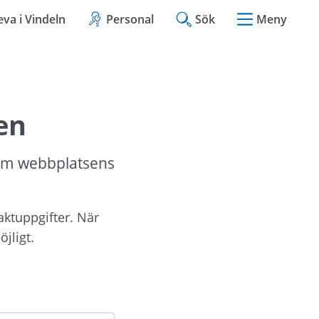
eva i Vindeln
Personal
Sök
Meny
en
om webbplatsens 
aktuppgifter. När 
jligt.