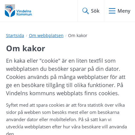
Hoppa
Hoppa
till
till
Sök
Meny
innehåll
undermeny
Startsida
Om webbplatsen
Om kakor
Om kakor
En kaka eller "cookie" är en liten textfil som 
webbplatsen du besöker sparar på din dator. 
Cookies används på många webbplatser för att 
ge en besökare tillgång till olika funktioner. På 
Vindelns kommuns webbplats finns cookies.
Syftet med att spara cookies är att föra statistik över vilka 
sidor på webben som besöks mest eller om besökarna 
använder dator eller mobiltelefon. På så sätt kan vi 
utveckla webbplatsen efter hur våra besökare vill använda 
den.