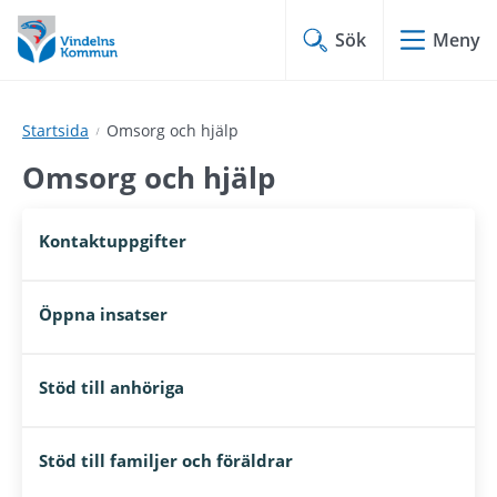
Hoppa
Hoppa
till
till
Sök
Meny
innehåll
undermeny
Startsida
Omsorg och hjälp
Omsorg och hjälp
Kontaktuppgifter
Öppna insatser
Stöd till anhöriga
Stöd till familjer och föräldrar