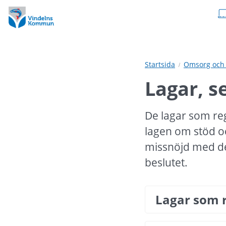
Hoppa
Hoppa
till
till
innehåll
undermeny
Startsida
Omsorg och 
Lagar, s
De lagar som reg
lagen om stöd oc
missnöjd med det 
beslutet.
Lagar som r