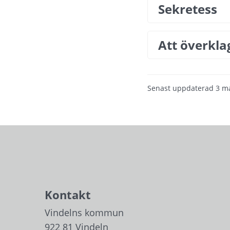
Sekretess
Att överkla
Senast uppdaterad
3 m
Kontakt
Vindelns kommun
922 81 Vindeln