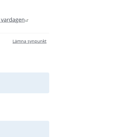
Länk till annan webbplats.
 vardagen
Lämna synpunkt