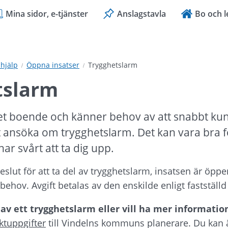
Mina sidor, e-tjänster
Anslagstavla
Bo och l
hjälp
Öppna insatser
Trygghetslarm
tslarm
t boende och känner behov av att snabbt kunna 
t ansöka om trygghetslarm. Det kan vara bra f
ar svårt att ta dig upp.
slut för att ta del av trygghetslarm, insatsen är öppen
behov. Avgift betalas av den enskilde enligt fastställd
 av ett trygghetslarm eller vill ha mer informatio
ktuppgifter
 till Vindelns kommuns planerare. Du kan 