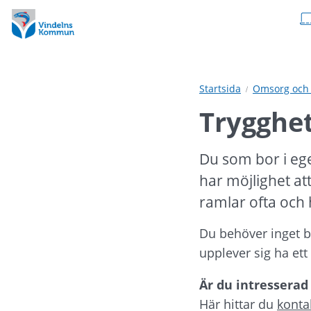
Hoppa
Hoppa
till
till
innehåll
undermeny
Startsida
Omsorg och 
Trygghe
Du som bor i ege
har möjlighet at
ramlar ofta och h
Du behöver inget be
upplever sig ha ett 
Är du intresserad
Här hittar du 
konta