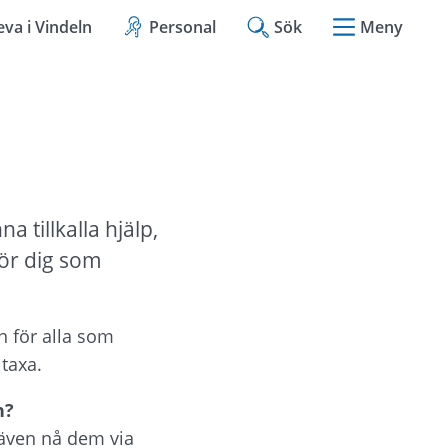
eva i Vindeln
Personal
Sök
Meny
tillkalla hjälp, 
ör dig som 
 för alla som 
 taxa.
n? 
även nå dem via 