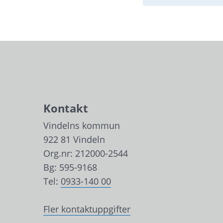
Kontakt
Vindelns kommun
922 81 Vindeln
Org.nr: 212000-2544
Bg: 595-9168
Tel: 
0933-140 00
Fler kontaktuppgifter