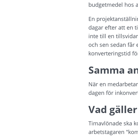
budgetmedel hos a
En projektanställnin
dagar efter att en 
inte till en tillsv
och sen sedan får e
konverteringstid för
Samma ans
När en medarbetare 
dagen för inkonver
Vad gälle
Timavlönade ska kon
arbetstagaren "kom