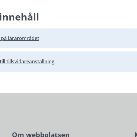
innehåll
 på lärarområdet
ill tillsvidareanställning
Om webbplatsen