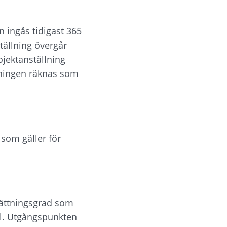
n ingås tidigast 365 
tällning övergår 
jektanställning 
llningen räknas som 
som gäller för 
sättningsgrad som 
l. Utgångspunkten 