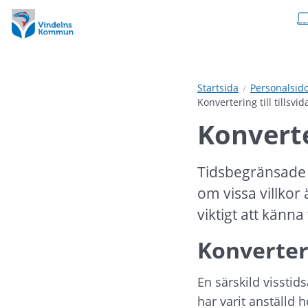
Hoppa
Hoppa
till
till
innehåll
undermeny
Startsida
Personalsid
Konvertering till tillsvi
Konverte
Tidsbegränsade a
om vissa villkor 
viktigt att känna
Konverter
En särskild visstids
har varit anställd 