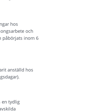
ngar hos 
äsongsarbete och 
 påbörjats inom 6 
arit anställd hos 
ngsdagar).
en tydlig 
vskilda 