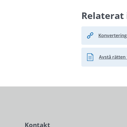
Relaterat 
Konvertering
Avstå rätten t
Word, 276.5 kB.
Kontakt