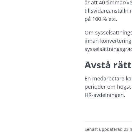
är att 40 timmar/v
tillsvidareanställn
på 100 % etc.
Om sysselsättningsg
innan konvertering
sysselsättningsgra
Avstå rätt
En medarbetare kan v
perioder om högst 
HR-avdelningen.
Senast uppdaterad
23 