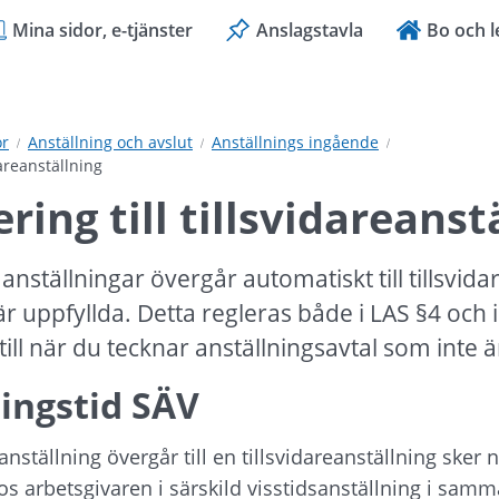
Mina sidor, e-tjänster
Anslagstavla
Bo och l
or
Anställning och avslut
Anställnings ingående
dareanställning
ring till tillsvidareanst
nställningar övergår automatiskt till tillsvidar
är uppfyllda. Detta regleras både i LAS §4 och i
 till när du tecknar anställningsavtal som inte är
ingstid SÄV
anställning övergår till en tillsvidareanställning sker 
hos arbetsgivaren i särskild visstidsanställning i samm