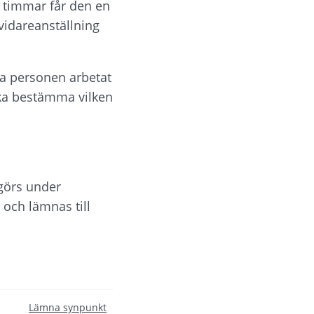
 timmar får den en 
vidareanställning 
a personen arbetat 
ka bestämma vilken 
görs under 
och lämnas till 
Lämna synpunkt