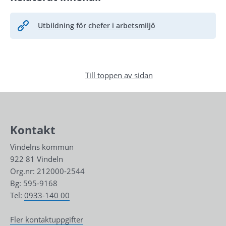
Utbildning för chefer i arbetsmiljö
Till toppen av sidan
Kontakt
Vindelns kommun
922 81 Vindeln
Org.nr: 212000-2544
Bg: 595-9168
Tel: 
0933-140 00
Fler kontaktuppgifter