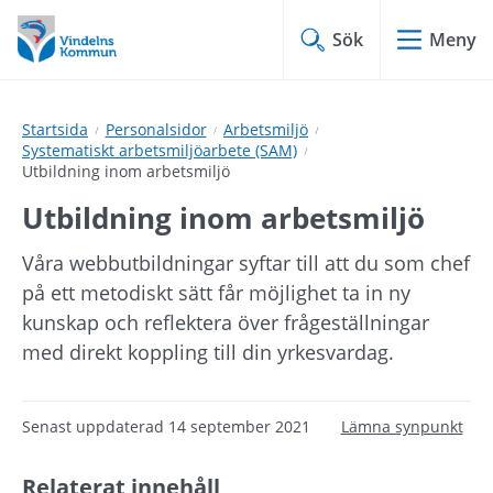
Hoppa
Hoppa
till
till
Sök
Meny
innehåll
undermeny
Startsida
Personalsidor
Arbetsmiljö
Systematiskt arbetsmiljöarbete (SAM)
Utbildning inom arbetsmiljö
Utbildning inom arbetsmiljö
Våra webbutbildningar syftar till att du som chef 
på ett metodiskt sätt får möjlighet ta in ny 
kunskap och reflektera över frågeställningar 
med direkt koppling till din yrkesvardag.
Senast uppdaterad
14 september 2021
Lämna synpunkt
Relaterat innehåll