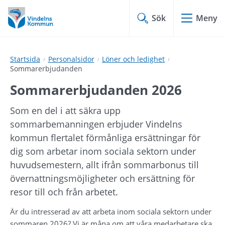
Hoppa
Hoppa
till
till
Sök
Meny
innehåll
undermeny
Startsida
Personalsidor
Löner och ledighet
Sommarerbjudanden
Sommarerbjudanden 2026
Som en del i att säkra upp 
sommarbemanningen erbjuder Vindelns 
kommun flertalet förmånliga ersättningar för 
dig som arbetar inom sociala sektorn under 
huvudsemestern, allt ifrån sommarbonus till 
övernattningsmöjligheter och ersättning för 
resor till och från arbetet.
Är du intresserad av att arbeta inom sociala sektorn under 
sommaren 2026? Vi är måna om att våra medarbetare ska 