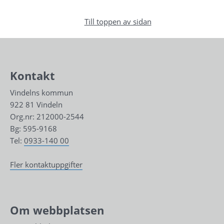
Till toppen av sidan
Kontakt
Vindelns kommun
922 81 Vindeln
Org.nr: 212000-2544
Bg: 595-9168
Tel: 
0933-140 00
Fler kontaktuppgifter
Om webbplatsen