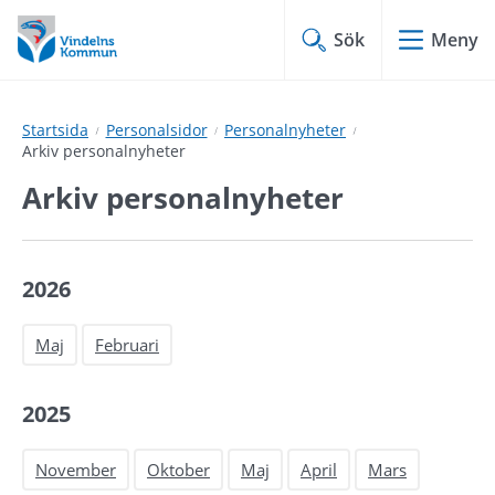
Hoppa
Hoppa
till
till
Sök
Meny
innehåll
undermeny
Startsida
Personalsidor
Personalnyheter
Arkiv personalnyheter
Arkiv personalnyheter
2026
Maj
Februari
2025
November
Oktober
Maj
April
Mars