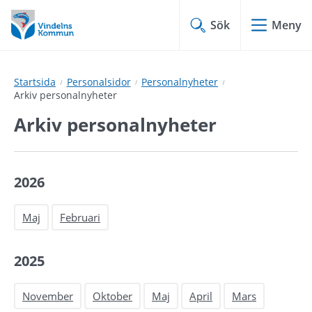
Hoppa
Hoppa
till
till
Sök
Meny
innehåll
undermeny
Startsida
Personalsidor
Personalnyheter
Arkiv personalnyheter
Arkiv personalnyheter
2026
Maj
Februari
2025
November
Oktober
Maj
April
Mars