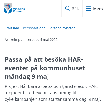
Hoppa
Hoppa
till
till
Sök
Meny
innehåll
undermeny
Startsida
Personalsidor
Personalnyheter
Artikeln publicerades 4 maj 2022
Passa på att besöka HAR-
eventet på kommunhuset 
måndag 9 maj
Projekt Hållbara arbets- och tjänsteresor, HAR, 
inbjuder till ett event i anslutning till 
cykelkampanjen som startar samma dag, 9 maj.