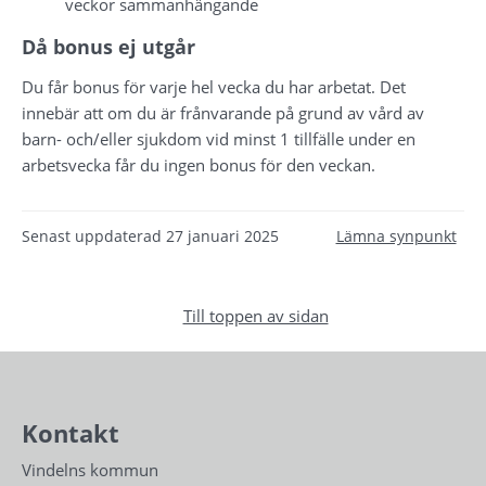
veckor sammanhängande
Då bonus ej utgår
Du får bonus för varje hel vecka du har arbetat. Det 
innebär att om du är frånvarande på grund av vård av 
barn- och/eller sjukdom vid minst 1 tillfälle under en 
arbetsvecka får du ingen bonus för den veckan. 
Senast uppdaterad
27 januari 2025
Lämna synpunkt
Till toppen av sidan
Kontakt
Vindelns kommun