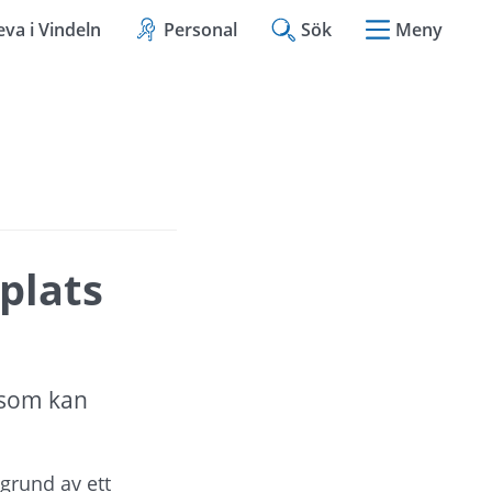
eva i Vindeln
Personal
Sök
Meny
lats 
 som kan 
rund av ett 