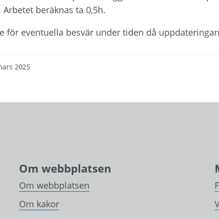
. Arbetet beräknas ta 0,5h.
se för eventuella besvär under tiden då uppdateringa
mars 2025
Om webbplatsen
Om webbplatsen
Om kakor
V