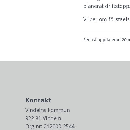
planerat driftstopp
Vi ber om förståel
Senast uppdaterad
20 
Kontakt
Vindelns kommun
922 81 Vindeln
Org.nr: 212000-2544