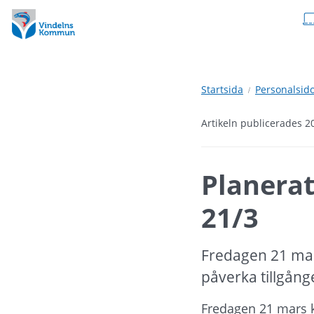
Hoppa
Hoppa
till
till
innehåll
undermeny
Startsida
Personalsid
Artikeln publicerades 2
Planerat
21/3
Fredagen 21 mars
påverka tillgån
Fredagen 21 mars ko