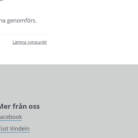
rna genomförs.
Lämna synpunkt
Mer från oss
Facebook
isit Vindeln