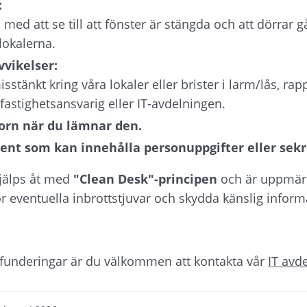
 
med att se till att fönster är stängda och att dörrar går
lokalerna.
vikelser: 
sstänkt kring våra lokaler eller brister i larm/lås, rap
fastighetsansvarig eller IT-avdelningen.
torn när du lämnar den.
ent som kan innehålla personuppgifter eller sekr
jälps åt med 
"Clean Desk"-principen
 och är uppmär
för eventuella inbrottstjuvar och skydda känslig inform
r funderingar är du välkommen att kontakta vår 
IT avd