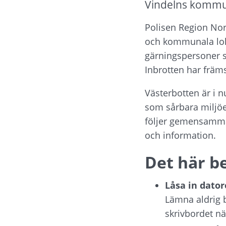
Vindelns kommun
Polisen Region No
och kommunala lokal
gärningspersoner sä
Inbrotten har främs
Västerbotten är i 
som sårbara miljöer
följer gemensamma 
och information.
Det här b
Låsa in dator
Lämna aldrig b
skrivbordet när