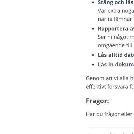
Stäng och lås:
Var extra noga 
när ni lämnar 
Rapportera av
Ser ni något mi
omgående till 
Lås alltid da
Lås in dokum
Genom att vi alla h
effektivt försvåra 
Frågor:
Har du frågor elle