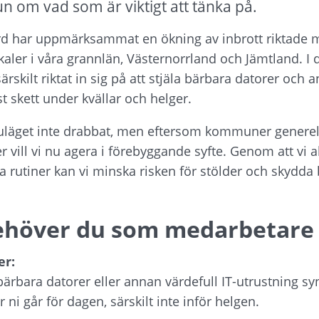
 om vad som är viktigt att tänka på.
rd
 har uppmärksammat en ökning av inbrott riktade
er i våra grannlän, Västernorrland och Jämtland. I de
rskilt riktat in sig på att stjäla bärbara datorer och a
t skett under kvällar och helger.
nuläget inte drabbat, men eftersom kommuner generell
 vill vi nu agera i förebyggande syfte. Genom att vi al
rutiner kan vi minska risken för stölder och skydda 
ehöver du som medarbetare
er: 
ärbara datorer eller annan värdefull IT-utrustning sy
 ni går för dagen, särskilt inte inför helgen.