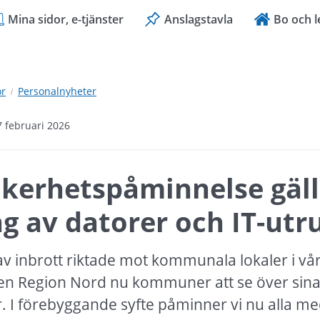
Mina sidor, e-tjänster
Anslagstavla
Bo och l
or
Personalnyheter
7 februari 2026
äkerhetspåminnelse gäll
g av datorer och IT-utr
av inbrott riktade mot kommunala lokaler i vår
n Region Nord nu kommuner att se över sina
. I förebyggande syfte påminner vi nu alla med