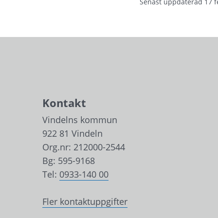
Senast uppdaterad
17 f
Kontakt
Vindelns kommun
922 81 Vindeln
Org.nr: 212000-2544
Bg: 595-9168
Tel: 
0933-140 00
Fler kontaktuppgifter