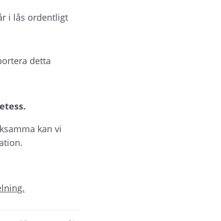
 i lås ordentligt 
portera detta 
etess.
ksamma kan vi 
ation.
elning.