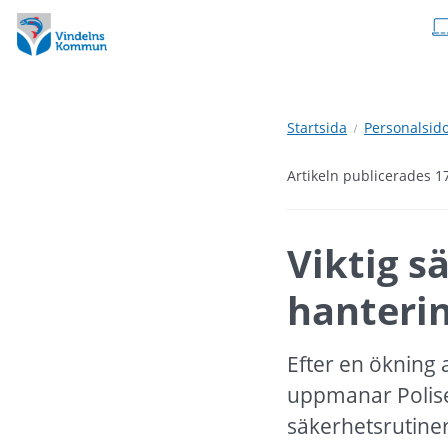
Hoppa
Hoppa
till
till
innehåll
undermeny
Startsida
Personalsid
Artikeln publicerades 1
Viktig s
hanterin
Efter en ökning 
uppmanar Polise
säkerhetsrutiner