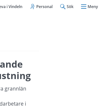
eva i Vindeln
Personal
Sök
Meny
ande 
ustning
a grannlän 
 
arbetare i 