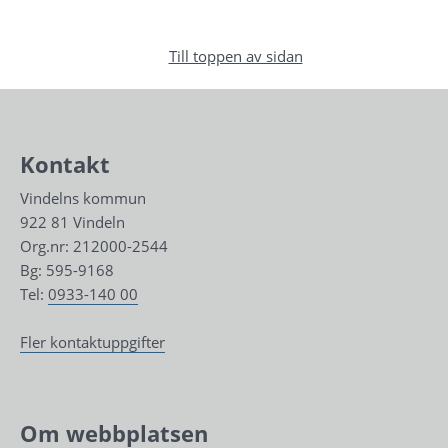
Till toppen av sidan
Kontakt
Vindelns kommun
922 81 Vindeln
Org.nr: 212000-2544
Bg: 595-9168
Tel: 
0933-140 00
Fler kontaktuppgifter
Om webbplatsen