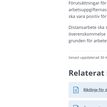
Förutsättningar fö
arbetsuppgifternas
ska vara positiv f
Distansarbete ska 
överenskommelse m
grunden för arbete
Senast uppdaterad
30 
Relaterat 
Riktlinje för
Pdf, 399.2 kB.