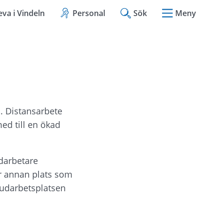
eva i Vindeln
Personal
Sök
Meny
. Distansarbete 
d till en ökad 
arbetare 
r annan plats som 
udarbetsplatsen 