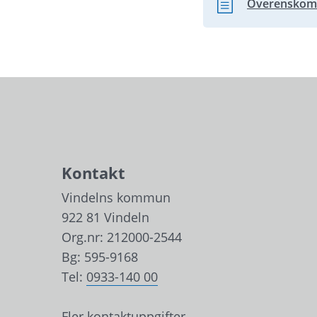
Överenskomm
Word, 157.6 kB.
Kontakt
Vindelns kommun
922 81 Vindeln
Org.nr: 212000-2544
Bg: 595-9168
Tel: 
0933-140 00
Fler kontaktuppgifter