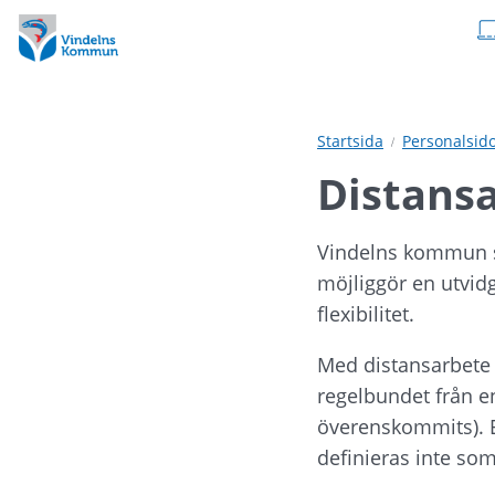
Hoppa
Hoppa
till
till
innehåll
undermeny
Startsida
Personalsid
Distans
Vindelns kommun ser
möjliggör en utvidg
flexibilitet.
Med distansarbete 
regelbundet från en
överenskommits). E
definieras inte som