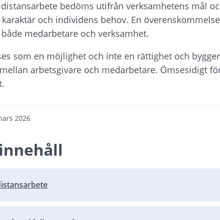
r distansarbete bedöms utifrån verksamhetens mål oc
 karaktär och individens behov. En överenskommelse
ör både medarbetare och verksamhet.
ses som en möjlighet och inte en rättighet och bygger
ellan arbetsgivare och medarbetare. Ömsesidigt för
t.
mars 2026
innehåll
 distansarbete