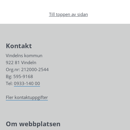
Till toppen av sidan
Kontakt
Vindelns kommun
922 81 Vindeln
Org.nr: 212000-2544
Bg: 595-9168
Tel: 
0933-140 00
Fler kontaktuppgifter
Om webbplatsen