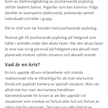
form av telefonvägledning av jourhanvande psykolog 
utifrån bedömt behov. Åtgärder som kan komma i fråga 
därefter är exempelvis telefonstöd, avlastande samtal 
individuellt och/eller i grupp.
Det är chef som tar kontakt med jourhavande psykolog.
Numret går till jourhavande psykolog på Feelgood som 
håller i ärendet under den akuta fasen. När den akuta fasen 
är över kan övrig personal på Feelgood vara aktuell med 
planerade insatser utifrån situation och aktuellt ärende.
Vad är en kris?
En kris uppstår då ens erfarenheter och inlärda 
reaktionssätt inte är tillräckliga för att man ska kunna 
förstå och psykiskt hantera en speciell situation. Man vet 
alltså inte hur man ska hantera händelsen. 
Kännetecknande för krisen är att den uppstår vid 
situationer som innebär en förlust eller hot om förlust av 
något slag för personen. Den kan t ex gälla förlust av 