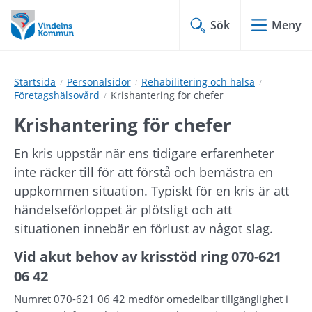
Hoppa
Hoppa
till
till
Sök
Meny
innehåll
undermeny
Startsida
Personalsidor
Rehabilitering och hälsa
Företagshälsovård
Krishantering för chefer
Krishantering för chefer
En kris uppstår när ens tidigare erfarenheter 
inte räcker till för att förstå och bemästra en 
uppkommen situation. Typiskt för en kris är att 
händelseförloppet är plötsligt och att 
situationen innebär en förlust av något slag.
Vid akut behov av krisstöd ring 070-621 
06 42
Numret 
070-621 06 42
 medför omedelbar tillgänglighet i 