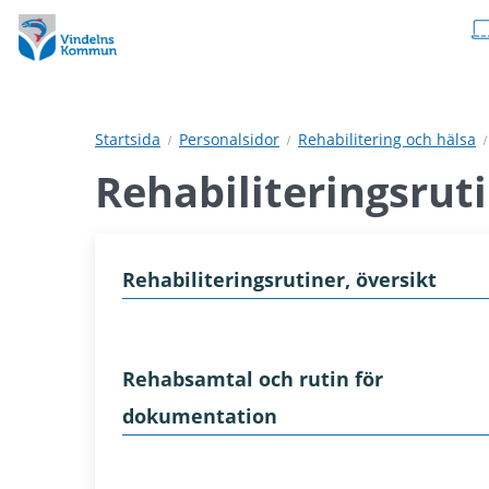
Hoppa
Hoppa
till
till
innehåll
undermeny
Startsida
Personalsidor
Rehabilitering och hälsa
Rehabiliteringsrut
Rehabiliteringsrutiner, översikt
Rehabsamtal och rutin för
dokumentation