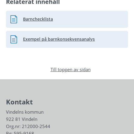
Relaterat innehåll
Barnchecklista
Pdf, 625.9 kB.
Exempel på barnkonsekvensanalys
Pdf, 377.7 kB.
Till toppen av sidan
Kontakt
Vindelns kommun
922 81 Vindeln
Org.nr: 212000-2544
Bg: 595-9168