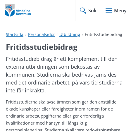
Hoppa
Hoppa
till
till
Sök
Meny
innehåll
undermeny
Startsida
Personalsidor
Utbildning
Fritidsstudiebidrag
Fritidsstudiebidrag
Fritidsstudiebidrag är ett komplement till den 
externa utbildningen som bekostas av 
kommunen. Studierna ska bedrivas jämsides 
med det ordinarie arbetet, på vars tid studierna 
inte får inkräkta.
Fritidsstudierna ska avse ämnen som ger den anställde 
ökade kunskaper eller färdigheter inom ramen för de 
ordinarie arbetsuppgifterna eller ger erforderliga 
kvalifikationer med hänsyn till långsiktig 
personalplanering. Studierna skall vara redovisningsbara, 