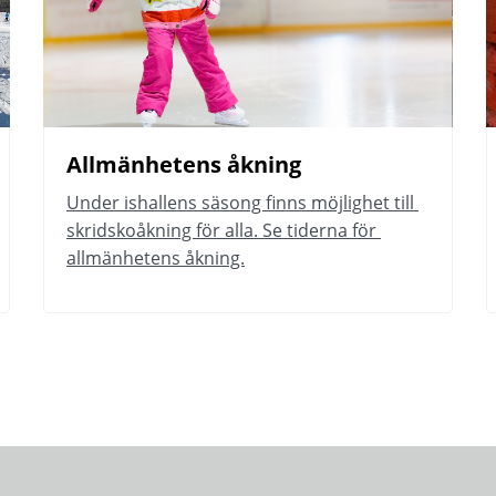
Allmänhetens åkning
Under ishallens säsong finns möjlighet till 
skridskoåkning för alla. Se tiderna för 
allmänhetens åkning.