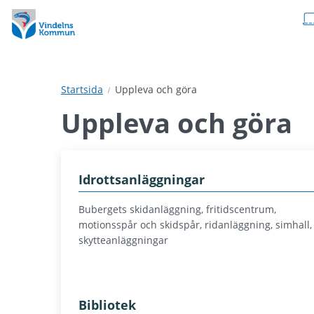
Hoppa
Hoppa
till
till
innehåll
undermeny
Startsida
Uppleva och göra
Uppleva och göra
Idrottsanläggningar
Bubergets skidanläggning, fritidscentrum,
motionsspår och skidspår, ridanläggning, simhall,
skytteanläggningar
Bibliotek