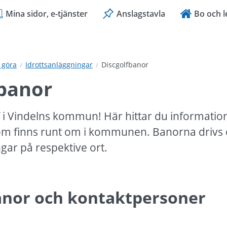
Mina sidor, e-tjänster
Anslagstavla
Bo och l
 göra
Idrottsanläggningar
Discgolfbanor
fbanor
 i Vindelns kommun! Här hittar du informatio
om finns runt om i kommunen. Banorna drivs o
ngar på respektive ort.
anor och kontaktpersoner