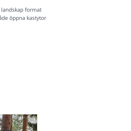
t landskap format 
åde öppna kastytor 
ts.