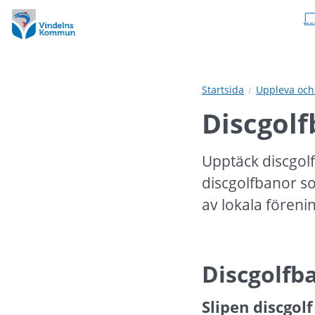
Hoppa
Hoppa
till
till
innehåll
undermeny
Startsida
Uppleva och
Discgol
Upptäck discgolf
discgolfbanor s
av lokala föreni
Discgolfb
Slipen discgolf