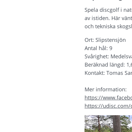
Spela discgolf i na
av istiden. Här vä
och tekniska skogs
Ort: Slipstensjön
Antal hål: 9
Svårighet: Medelsv
Beräknad längd: 1
Kontakt: Tomas San
Mer information: 
https://www.faceb
https://udisc.com/