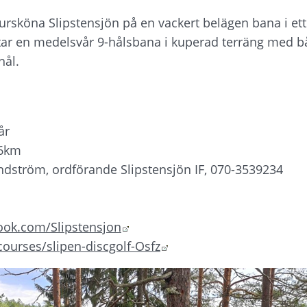
tursköna Slipstensjön på en vackert belägen bana i et
ntar en medelsvår 9-hålsbana i kuperad terräng med b
hål.
år
,6km
dström, ordförande Slipstensjön IF, 070-3539234
Länk till annan webbplats.
ook.com/Slipstensjon
Länk till annan webbpla
courses/slipen-discgolf-Osfz