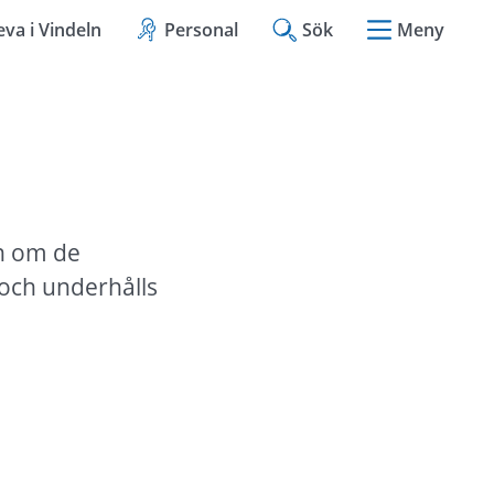
eva i Vindeln
Personal
Sök
Meny
n om de 
ch underhålls 