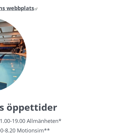
Länk till annan webbplats.
ens webbplats
s öppettider
1.00-19.00 Allmänheten*
.00-8.20 Motionsim** 