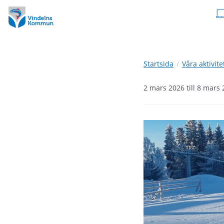
Hoppa
Hoppa
till
till
innehåll
undermeny
Startsida
Våra aktivite
2 mars 2026 till 8 mars