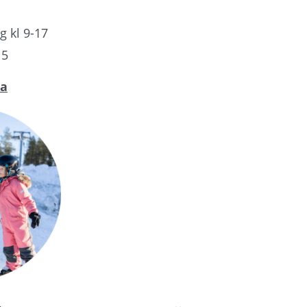
 kl 9-17
15
da