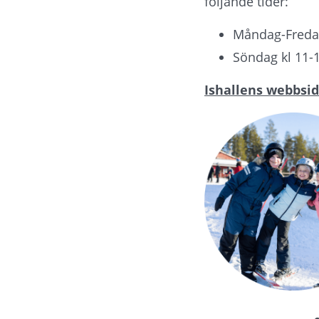
följande tider:
Måndag-Fredag
Söndag kl 11-
Ishallens webbsi