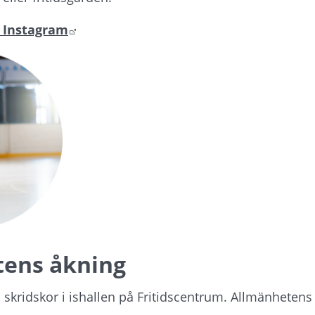
Länk till annan webbplats.
s Instagram
ens åkning 
skridskor i ishallen på Fritidscentrum. Allmänhetens 