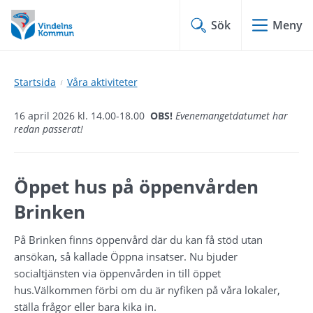
Hoppa
Hoppa
till
till
Sök
Meny
innehåll
undermeny
Startsida
Våra aktiviteter
16 april 2026 kl. 14.00-18.00
OBS!
Evenemangetdatumet har
redan passerat!
Öppet hus på öppenvården 
Brinken
På Brinken finns öppenvård där du kan få stöd utan 
ansökan, så kallade Öppna insatser. Nu bjuder 
socialtjänsten via öppenvården in till öppet 
hus.Välkommen förbi om du är nyfiken på våra lokaler, 
ställa frågor eller bara kika in.