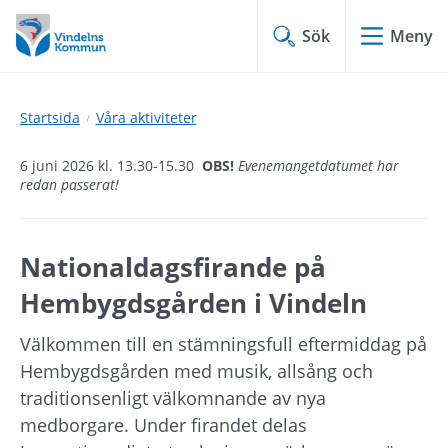
Hoppa
Hoppa
till
till
Sök
Meny
innehåll
undermeny
Startsida
Våra aktiviteter
6 juni 2026 kl. 13.30-15.30
OBS!
Evenemangetdatumet har
redan passerat!
Nationaldagsfirande på 
Hembygdsgården i Vindeln
Välkommen till en stämningsfull eftermiddag på 
Hembygdsgården med musik, allsång och 
traditionsenligt välkomnande av nya 
medborgare. Under firandet delas 