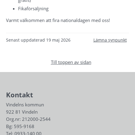
Fikaförsäljning
Varmt välkommen att fira nationaldagen med oss!
Senast uppdaterad
19 maj 2026
Lämna synpunkt
Till toppen av sidan
Kontakt
Vindelns kommun
922 81 Vindeln
Org.nr: 212000-2544
Bg: 595-9168
Tel: 
0933-140 00