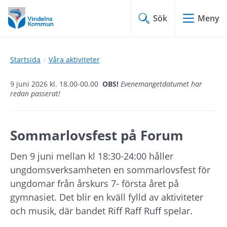
Hoppa
Hoppa
till
till
Sök
Meny
innehåll
undermeny
Startsida
Våra aktiviteter
9 juni 2026 kl. 18.00-00.00
OBS!
Evenemangetdatumet har
redan passerat!
Sommarlovsfest på Forum
Den 9 juni mellan kl 18:30-24:00 håller 
ungdomsverksamheten en sommarlovsfest för 
ungdomar från årskurs 7- första året på 
gymnasiet. Det blir en kväll fylld av aktiviteter 
och musik, där bandet Riff Raff Ruff spelar.