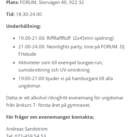
Plats: 
FORUM, Storvägen 40, 922 32
Tid: 
18.30-24.00
Underhållning: 
19.00-21.00: RiffRaffRuff  (2x45min spelning)
21.00-24.00: Neonlights party; inne på FORUM. DJ 
Frtetude
Aktiviteter som till exempel bungee-run, 
sumobrottning och UV-sminkning
19:00-21:00 bjuder vi på hamburgare till alla 
ungdomar.
Detta är ett alkohol-/drogfritt evenemang för ungdomar 
från årskurs 7- första året på gymnasiet.
För frågor om evenemanget kontakta; 
Andreas Sandström
Tel: 072-459 54 53