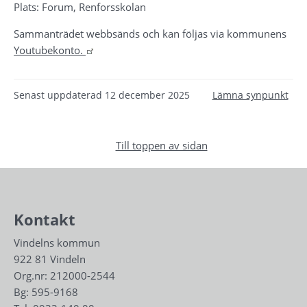
Plats: Forum, Renforsskolan
Sammanträdet webbsänds och kan följas via kommunens 
Länk till annan webbplats.
Youtubekonto. 
Senast uppdaterad
12 december 2025
Lämna synpunkt
Till toppen av sidan
Kontakt
Vindelns kommun
922 81 Vindeln
Org.nr: 212000-2544
Bg: 595-9168