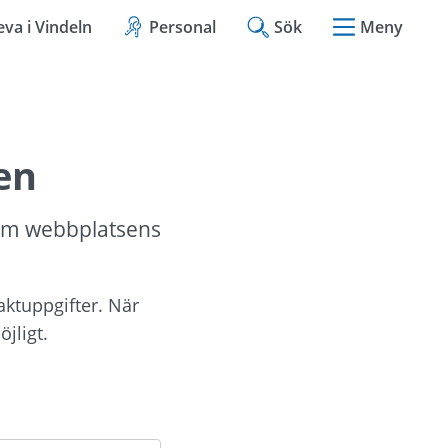
eva i Vindeln
Personal
Sök
Meny
en
om webbplatsens 
aktuppgifter. När 
jligt.