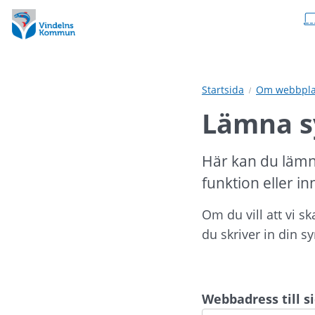
Hoppa
Hoppa
till
till
innehåll
undermeny
Startsida
Om webbpla
Lämna s
Här kan du lämn
funktion eller in
Om du vill att vi s
du skriver in din s
Webbadress till 