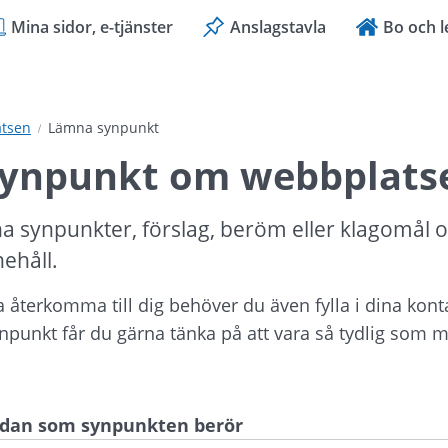
Mina sidor, e-tjänster
Anslagstavla
Bo och l
tsen
Lämna synpunkt
ynpunkt om webbplats
a synpunkter, förslag, beröm eller klagomål 
nehåll.
ka återkomma till dig behöver du även fylla i dina kont
ynpunkt får du gärna tänka på att vara så tydlig som mö
sidan som synpunkten berör