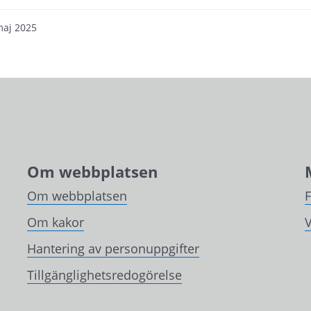
maj 2025
Om webbplatsen
Om webbplatsen
Om kakor
V
Hantering av personuppgifter
Tillgänglighetsredogörelse