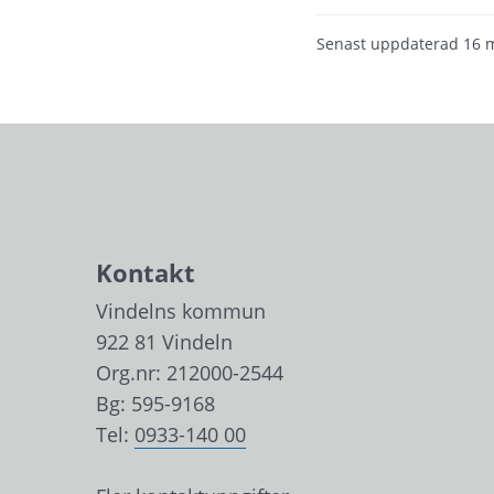
Senast uppdaterad
16 
Kontakt
Vindelns kommun
922 81 Vindeln
Org.nr: 212000-2544
Bg: 595-9168
Tel: 
0933-140 00