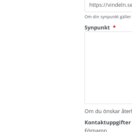
Om din synpunkt gäller e
(oblig
Synpunkt
*
Om du önskar återko
Kontaktuppgifter
Kontaktuppgifter
Förnamn