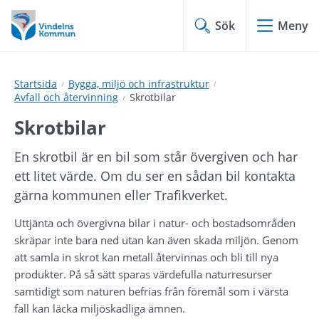
Hoppa
Hoppa
till
till
Sök
Meny
innehåll
undermeny
Startsida
Bygga, miljö och infrastruktur
Avfall och återvinning
Skrotbilar
Skrotbilar
En skrotbil är en bil som står övergiven och har 
ett litet värde. Om du ser en sådan bil kontakta 
gärna kommunen eller Trafikverket.
Uttjänta och övergivna bilar i natur- och bostadsområden 
skräpar inte bara ned utan kan även skada miljön. Genom 
att samla in skrot kan metall återvinnas och bli till nya 
produkter. På så sätt sparas värdefulla naturresurser 
samtidigt som naturen befrias från föremål som i värsta 
fall kan läcka miljöskadliga ämnen.