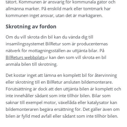
tätort. Kommunen är ansvarig för kommunala gator och 
allmänna marker. På enskild mark eller tomtmark har 
kommunen inget ansvar, utan det är markägaren.
Skrotning av fordon
Om du vill skrota din bil kan du vända dig till 
insamlingssystemet BilRetur som är producenternas 
nätverk för mottagningsställen av uttjänta bilar. På 
Länk till annan webbplats.
BilReturs webbplats
 kan den som vill skrota en bil 
anmäla bilen till skrotning.
Det kostar inget att lämna en komplett bil för återvinning 
eller skrotning till en BilRetur ansluten bildemonterare. 
Förutsättning är dock att den uttjänta bilen är komplett och 
inte innehåller sådant som inte tillhör bilen. Bilar som 
saknar till exempel motor, växellåda eller katalysator kan 
bildemonteraren begära ersättning för. Det gäller även om 
bilen är fylld med avfall eller sådant som inte tillhör bilen.