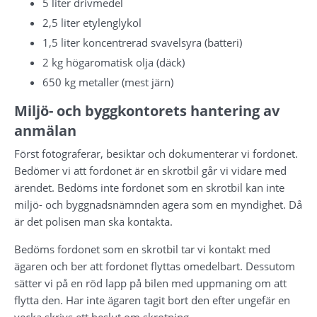
5 liter drivmedel
2,5 liter etylenglykol
1,5 liter koncentrerad svavelsyra (batteri)
2 kg högaromatisk olja (däck)
650 kg metaller (mest järn)
Miljö- och byggkontorets hantering av 
anmälan
Först fotograferar, besiktar och dokumenterar vi fordonet. 
Bedömer vi att fordonet är en skrotbil går vi vidare med 
ärendet. Bedöms inte fordonet som en skrotbil kan inte 
miljö- och byggnadsnämnden agera som en myndighet. Då 
är det polisen man ska kontakta.
Bedöms fordonet som en skrotbil tar vi kontakt med 
ägaren och ber att fordonet flyttas omedelbart. Dessutom 
sätter vi på en röd lapp på bilen med uppmaning om att 
flytta den. Har inte ägaren tagit bort den efter ungefär en 
vecka skrivs ett beslut om skrotning.