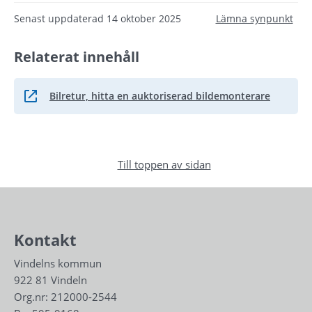
Senast uppdaterad
14 oktober 2025
Lämna synpunkt
Relaterat innehåll
Bilretur, hitta en auktoriserad bildemonterare
Länk till annan webbplats.
Till toppen av sidan
Kontakt
Vindelns kommun
922 81 Vindeln
Org.nr: 212000-2544