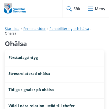
Hoppa
Hoppa
till
till
Sök
Meny
innehåll
undermeny
Startsida
Personalsidor
Rehabilitering och hälsa
Ohälsa
Ohälsa
Förstadagsintyg
Stressrelaterad ohälsa
Tidiga signaler på ohälsa
Våld i nära relation - stöd till chefer