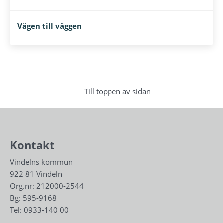
Vägen till väggen
Till toppen av sidan
Kontakt
Vindelns kommun
922 81 Vindeln
Org.nr: 212000-2544
Bg: 595-9168
Tel: 
0933-140 00